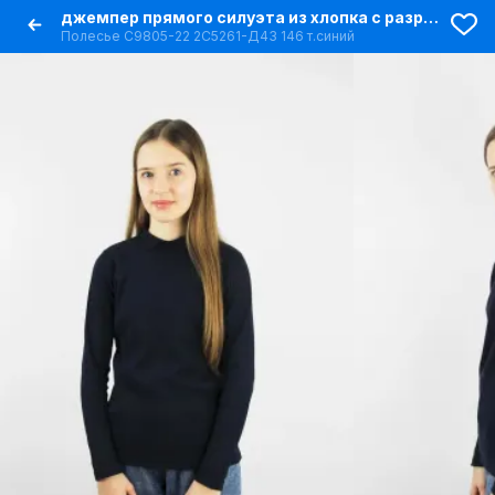
джемпер прямого силуэта из хлопка с разрезом на воротнике
Полесье С9805-22 2С5261-Д43 146 т.синий