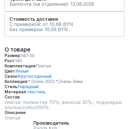
Белпочта (на отделение): 13.08.2026
Стоимость доставки
С примеркой: от 10,68 BYN
Без примерки: 10,59 BYN
О товаре
Размер
140-34
Рост
140
Комплектация
Платье
Цвет
белый
Сезон
Круглогодичный
Коллекция
* Осень 2023 *,
Осень-Зима
Стиль
Нарядный
Материал
текстиль
Состав
платье: полиэстер 70%; вискоза 30%.; подкладка: 
хлопок/cotton100%.
Описание
платье
Производитель
Panda Kids