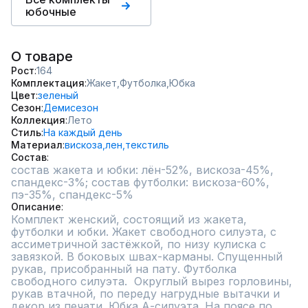
юбочные
О товаре
Рост
164
Комплектация
Жакет,
Футболка,
Юбка
Цвет
зеленый
Сезон
Демисезон
Коллекция
Лето
Стиль
На каждый день
Материал
вискоза,
лен,
текстиль
Состав
состав жакета и юбки: лён-52%, вискоза-45%, 
спандекс-3%; состав футболки: вискоза-60%, 
пэ-35%, спандекс-5%	
Описание
Комплект женский, состоящий из жакета, 
футболки и юбки. Жакет свободного силуэта, с 
ассиметричной застёжкой, по низу кулиска с 
завязкой. В боковых швах-карманы. Спущенный 
рукав, присобранный на пату. Футболка 
свободного силуэта.  Округлый вырез горловины, 
рукав втачной, по переду нагрудные вытачки и 
декор из печати. Юбка А-силуэта. На поясе по 