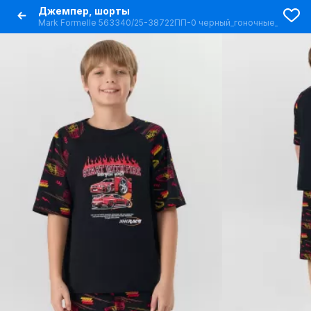
Джемпер, шорты
Mark Formelle 563340/25-38722ПП-0 черный_гоночные_тачки_3