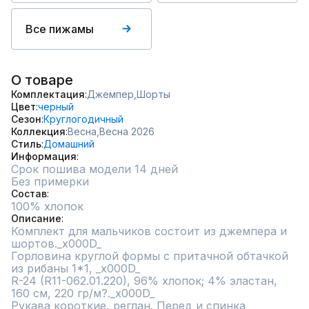
Все пижамы
О товаре
Комплектация
Джемпер,
Шорты
Цвет
черный
Сезон
Круглогодичный
Коллекция
Весна,
Весна 2026
Стиль
Домашний
Информация
Срок пошива модели 14 дней
Без примерки
Состав
100% хлопок
Описание
Комплект для мальчиков состоит из джемпера и 
шортов._x000D_

Горловина круглой формы с притачной обтачкой 
из рибаны 1*1, _x000D_

R-24 (R11-062.01.220), 96% хлопок; 4% эластан, 
160 см, 220 гр/м?._x000D_

Рукава короткие, реглан. Перед и спинка 