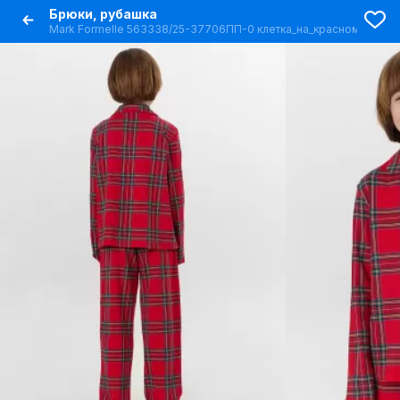
Брюки, рубашка
Mark Formelle 563338/25-37706ПП-0 клетка_на_красном