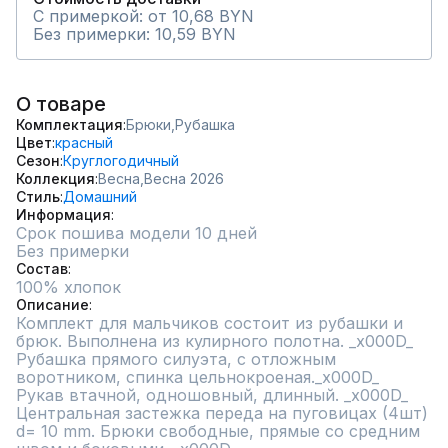
С примеркой: от 10,68 BYN
Без примерки: 10,59 BYN
О товаре
Комплектация
Брюки,
Рубашка
Цвет
красный
Сезон
Круглогодичный
Коллекция
Весна,
Весна 2026
Стиль
Домашний
Информация
Срок пошива модели 10 дней
Без примерки
Состав
100% хлопок
Описание
Комплект для мальчиков состоит из рубашки и 
брюк. Выполнена из кулирного полотна. _x000D_

Рубашка прямого силуэта, с отложным 
воротником, спинка цельнокроеная._x000D_

Рукав втачной, одношовный, длинный. _x000D_

Центральная застежка переда на пуговицах (4шт)  
d= 10 mm. Брюки свободные, прямые со средним 