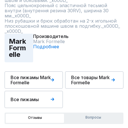
швом и боковыми. _x000D_

Пояс цельнокроеный с эластичной тесьмой 
внутри (внутрення резина 30RV), ширина 30 
мм._x000D_

Низ рубашки и брюк обработан на 2-х игольной 
плоскошовной машине швом в подгибку._x000D_

_x000D_
Производитель
Mark
Mark Formelle
Подробнее
Form
elle
Все пижамы Mark
Все товары Mark
Formelle
Formelle
Все пижамы
Вопросы
Отзывы