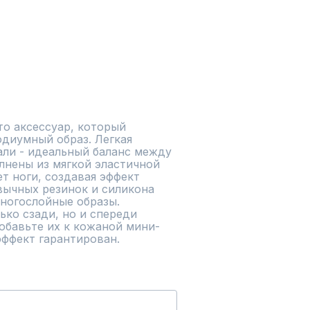
о аксессуар, который 
диумный образ. Легкая 
али - идеальный баланс между 
лнены из мягкой эластичной 
т ноги, создавая эффект 
вычных резинок и силикона 
ногослойные образы. 
ко сзади, но и спереди 
Добавьте их к кожаной мини-
эффект гарантирован.