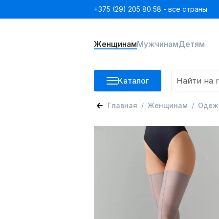
+375 (29) 205 80 58 - все страны
Женщинам
Мужчинам
Детям
Каталог
Главная
Женщинам
Одеж