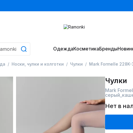
Одежда
Косметика
Бренды
Новин
да
Носки, чулки и колготки
Чулки
Mark Formelle 228K
Чулки
Mark Forme
серый_каш
Нет в на