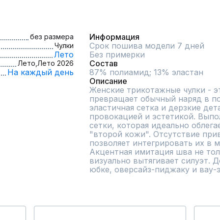
Информация
без размера
Срок пошива модели 7 дней
Чулки
Лето
Без примерки
Состав
Лето,
Лето 2026
На каждый день
87% полиамид; 13% эластан
Описание
Женские трикотажные чулки - эт
превращает обычный наряд в по
эластичная сетка и дерзкие дет
провокацией и эстетикой. Выпо
сетки, которая идеально облегае
"второй кожи". Отсутствие при
позволяет интегрировать их в м
Акцентная имитация шва не толь
визуально вытягивает силуэт. 
юбке, оверсайз-пиджаку и вау-