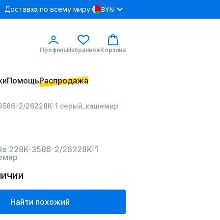
Доставка по всему миру
BYN
Профиль
Избранное
Корзина
ки
Помощь
Распродажа
-3586-2/26228K-1 серый_кашемир
lle 228K-3586-2/26228K-1
емир
личии
Найти похожий