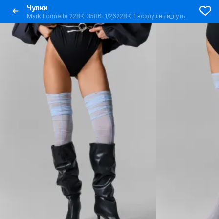
Чулки
Mark Formelle 228K-3586-1/26228K-1 воздушный_путь