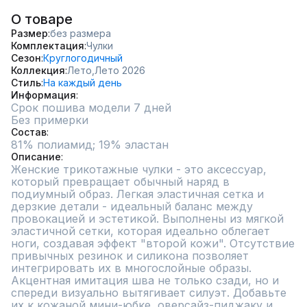
О товаре
Размер
без размера
Комплектация
Чулки
Сезон
Круглогодичный
Коллекция
Лето,
Лето 2026
Стиль
На каждый день
Информация
Срок пошива модели 7 дней
Без примерки
Состав
81% полиамид; 19% эластан
Описание
Женские трикотажные чулки - это аксессуар, 
который превращает обычный наряд в 
подиумный образ. Легкая эластичная сетка и 
дерзкие детали - идеальный баланс между 
провокацией и эстетикой. Выполнены из мягкой 
эластичной сетки, которая идеально облегает 
ноги, создавая эффект "второй кожи". Отсутствие 
привычных резинок и силикона позволяет 
интегрировать их в многослойные образы. 
Акцентная имитация шва не только сзади, но и 
спереди визуально вытягивает силуэт. Добавьте 
их к кожаной мини-юбке, оверсайз-пиджаку и 