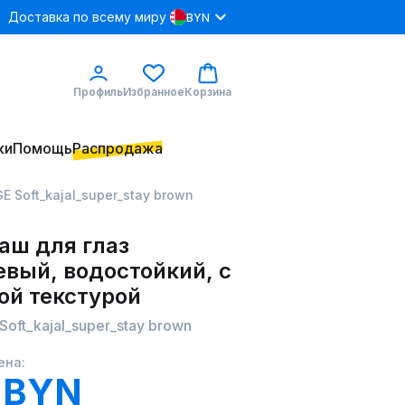
Доставка по всему миру
BYN
Профиль
Избранное
Корзина
ки
Помощь
Распродажа
E Soft_kajal_super_stay brown
аш для глаз
евый, водостойкий, с
ой текстурой
oft_kajal_super_stay brown
ена:
 BYN