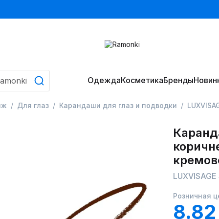
Одежда
Косметика
Бренды
Новин
яж
Для глаз
Карандаши для глаз и подводки
LUXVISAG
Каранд
коричн
кремов
LUXVISAGE S
Розничная ц
8.82