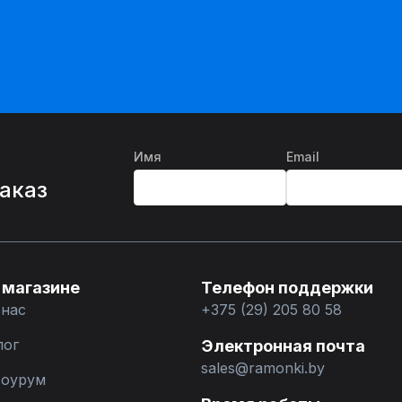
Имя
Email
%
заказ
 магазине
Телефон поддержки
 нас
+375 (29) 205 80 58
лог
Электронная почта
sales@ramonki.by
оурум