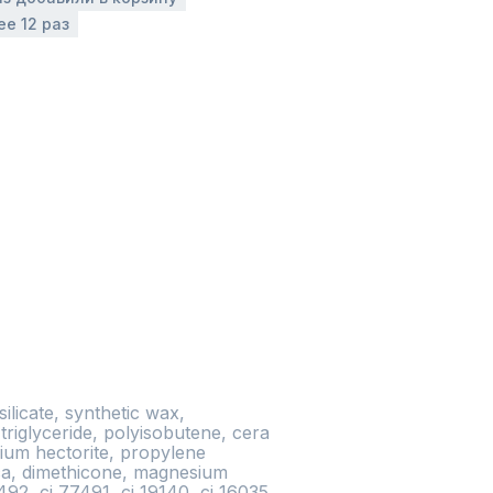
ее 12 раз
ilicate, synthetic wax, 
 triglyceride, polyisobutene, cera 
onium hectorite, propylene 
ca, dimethicone, magnesium 
492, ci 77491, ci 19140, ci 16035, 