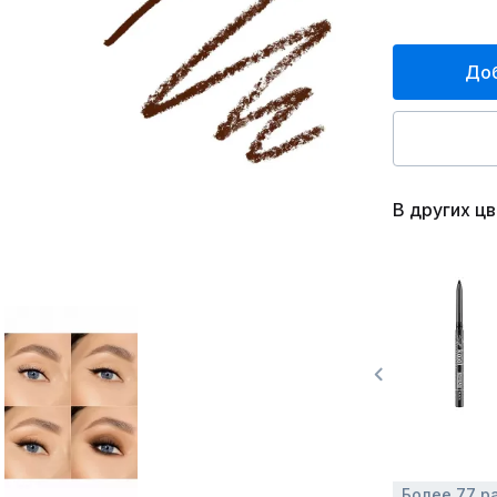
Доб
В других ц
Более 77 р