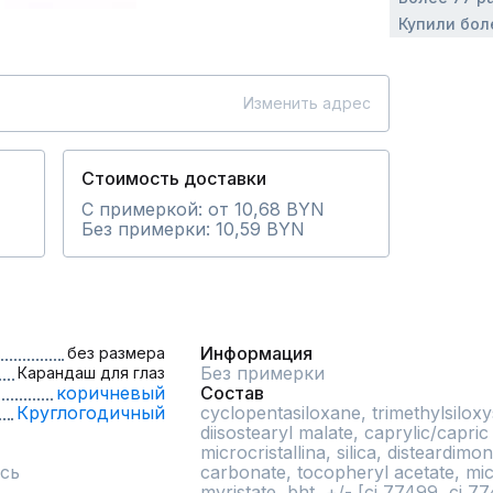
Купили бол
Изменить адрес
Стоимость доставки
С примеркой: от 10,68 BYN
Без примерки: 10,59 BYN
Информация
без размера
Без примерки
Карандаш для глаз
коричневый
Состав
Круглогодичный
cyclopentasiloxane, trimethylsiloxys
diisostearyl malate, caprylic/capric
microcristallina, silica, disteardim
сь
carbonate, tocopheryl acetate, mi
myristate, bht, +/- [ci 77499, ci 77