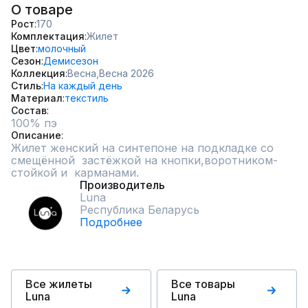
О товаре
Рост
170
Комплектация
Жилет
Цвет
молочный
Сезон
Демисезон
Коллекция
Весна,
Весна 2026
Стиль
На каждый день
Материал
текстиль
Состав
Описание
Жилет женский на синтепоне на подкладке со 
смещённой  застёжкой на кнопки,воротником-
стойкой и  карманами.
Производитель
Luna
Республика Беларусь
Подробнее
Все жилеты
Все товары
Luna
Luna