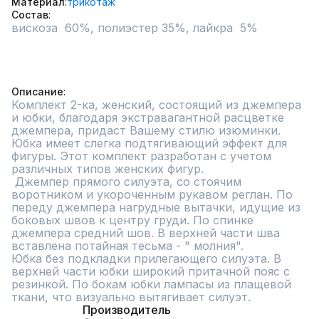
Материал
трикотаж
Состав
вискоза  60%, полиэстер 35%, лайкра  5%

Описание
Комплект 2-ка, женский, состоящий из джемпера 
и юбки, благодаря экстравагантной расцветке 
джемпера, придаст Вашему стилю изюминки. 
Юбка имеет слегка подтягивающий эффект для 
фигуры. Этот комплект разработан с учетом 
различных типов женских фигур.

 Джемпер прямого силуэта, со стоячим 
воротником и укороченным рукавом реглан. По 
переду джемпера нагрудные вытачки, идущие из 
боковых швов к центру груди. По спинке 
джемпера средний шов. В верхней части шва 
вставлена потайная тесьма - " молния". 

Юбка без подкладки прилегающего силуэта. В 
верхней части юбки широкий притачной пояс с 
резинкой. По бокам юбки лампасы из плащевой 
ткани, что визуально вытягивает силуэт.
Производитель