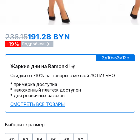
236.15
191.28 BYN
-19%
Подробнее
2д
10ч
52м
13c
Жаркие дни на Ramonki! ☀️
Скидки от -10% на товары с меткой #СТИЛЬНО
* примерка доступна
* наложенный платёж доступен
* для розничных заказов
СМОТРЕТЬ ВСЕ ТОВАРЫ
Выберите размер
50
52
54
56
58
60