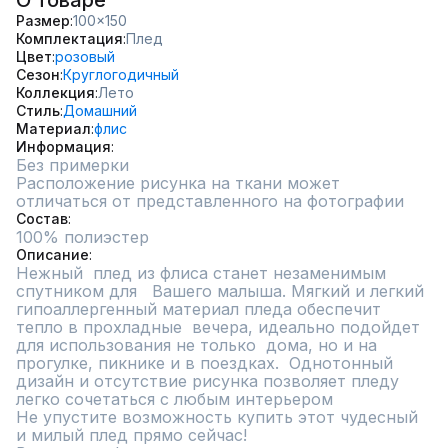
О товаре
Размер
100x150
Комплектация
Плед
Цвет
розовый
Сезон
Круглогодичный
Коллекция
Лето
Стиль
Домашний
Материал
флис
Информация
Без примерки
Расположение рисунка на ткани может 
отличаться от представленного на фотографии
Состав
100% полиэстер
Описание
Нежный  плед из флиса станет незаменимым 
спутником для   Вашего малыша. Мягкий и легкий  
гипоаллергенный материал пледа обеспечит 
тепло в прохладные  вечера, идеально подойдет 
для использования не только  дома, но и на 
прогулке, пикнике и в поездках.  Однотонный 
дизайн и отсутствие рисунка позволяет пледу 
легко сочетаться с любым интерьером

Не упустите возможность купить этот чудесный 
и милый плед прямо сейчас!
