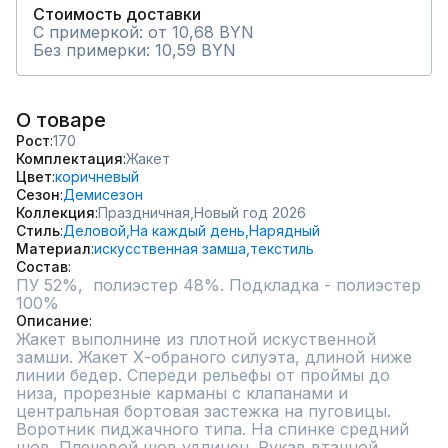
Стоимость доставки
С примеркой: от 10,68 BYN
Без примерки: 10,59 BYN
О товаре
Рост
170
Комплектация
Жакет
Цвет
коричневый
Сезон
Демисезон
Коллекция
Праздничная,
Новый год 2026
Стиль
Деловой,
На каждый день,
Нарядный
Материал
искусственная замша,
текстиль
Состав
ПУ 52%,  полиэстер 48%. Подкладка - полиэстер 
100%
Описание
Жакет выполнине из плотной искуственной 
замши. Жакет Х-обраного силуэта, длиной ниже 
линии бедер. Спереди рельефы от проймы до 
низа, прорезные карманы с клапанами и 
центральная бортовая застежка на пуговицы. 
Воротник пиджачного типа. На спинке средний 
шов. Плечевой шов удлинен. Рукав втачной, 