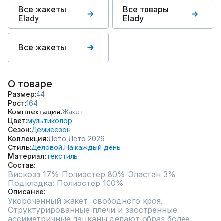
Все жакеты
Все товары
Elady
Elady
Все жакеты
О товаре
Размер
44
Рост
164
Комплектация
Жакет
Цвет
мультиколор
Сезон
Демисезон
Коллекция
Лето,
Лето 2026
Стиль
Деловой,
На каждый день
Материал
текстиль
Состав
Вискоза 17% Полиэстер 80% Эластан 3% 
Описание
Укороченный жакет  свободного кроя. 
Структурированные плечи и заостренные  
ассиметричные лацканы делают образ более 