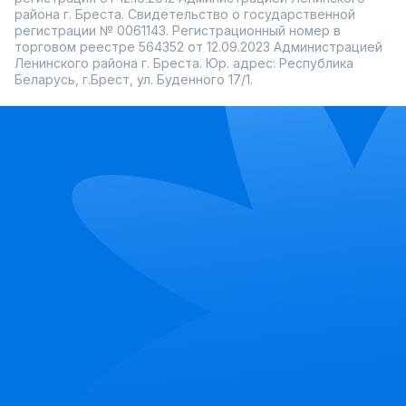
района г. Бреста. Свидетельство о государственной
регистрации № 0061143. Регистрационный номер в
торговом реестре 564352 от 12.09.2023 Администрацией
Ленинского района г. Бреста. Юр. адрес: Республика
Беларусь, г.Брест, ул. Буденного 17/1.