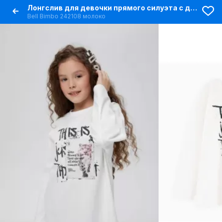
Лонгслив для девочки прямого силуэта с дизайнерскими фразами
Bell Bimbo 242108 молоко