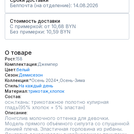
Сроки доставки
Белпочта (на отделение): 14.08.2026
Стоимость доставки
С примеркой: от 10,68 BYN
Без примерки: 10,59 BYN
О товаре
Рост
158
Комплектация
Джемпер
Цвет
белый
Сезон
Демисезон
Коллекция
*Осень 2024*,
Осень-Зима
Стиль
На каждый день
Материал
трикотаж,
хлопок
Состав
осн.ткань: трикотажное полотно кулирная 
гладь(95% хлопок + 5% эластан)
Описание
Лонгслив молочного оттенка для девочки. 
Модель прямого объёмного силуэта со спущенной 
линией плеча. Эластичная горловина из рибаны. 