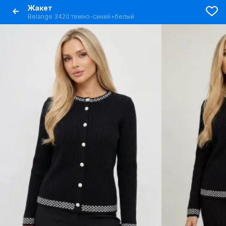
Жакет
Belange 3420 темно-синий+белый