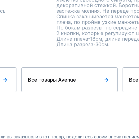
декоративной стежкой. Воротни
сь
застежка молния. На переде про
Спинка заканчивается манжетом
плеча, по пройме узкие манжеты
По бокам разрезы, по середине 
2 кнопки, которые регулируют ш
Длина плеча-18см, длина переда
Длина разреза-30см.
Все товары Avenue
Все
Если вы заказывали этот товар, поделитесь своим впечатлением