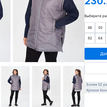
230
Выберите ра
48
50
62
64
Доб
Более 52 р
Купили бол