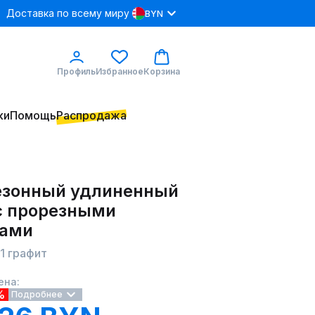
Доставка по всему миру
BYN
Профиль
Избранное
Корзина
ки
Помощь
Распродажа
зонный удлиненный
с прорезными
ами
1 графит
ена:
%
Подробнее