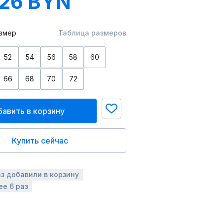
.26 BYN
змер
Таблица размеров
52
54
56
58
60
66
68
70
72
авить в корзину
Купить сейчас
аз добавили в корзину
ее 6 раз