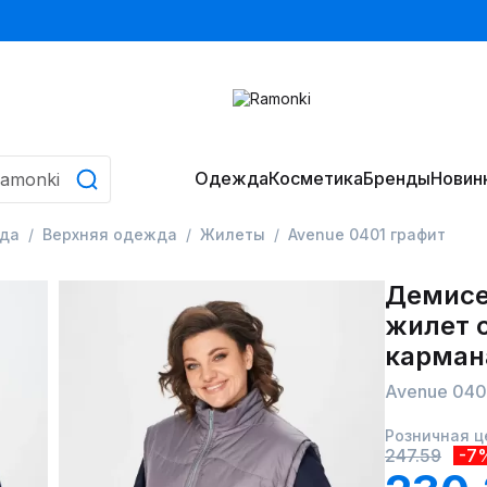
Одежда
Косметика
Бренды
Новин
да
Верхняя одежда
Жилеты
Avenue 0401 графит
Демисе
жилет 
карман
Avenue 040
Розничная ц
247.59
-7