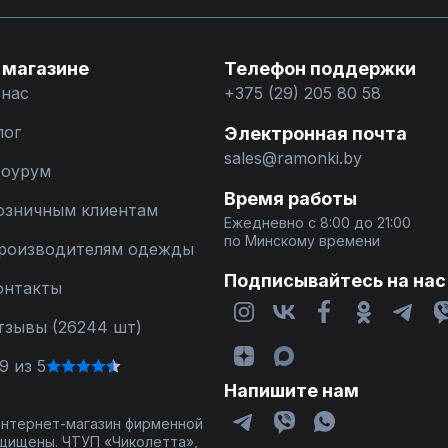
 магазине
Телефон поддержки
 нас
+375 (29) 205 80 58
лог
Электронная почта
sales@ramonki.by
оурум
Время работы
озничным клиентам
Ежедневно с 8:00 до 21:00
по Минскому времени
роизводителям одежды
Подписывайтесь на нас
онтакты
тзывы (26244 шт)
9 из 5
Напишите нам
 интернет-магазин фирменной
щищены. ЧТУП «Чиколетта»,