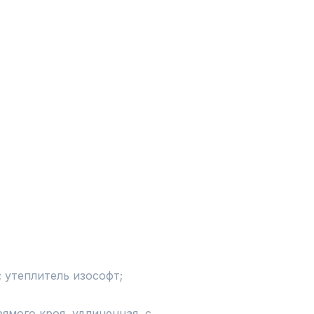
 утеплитель изософт; 
ямого кроя, удлиненная, с 