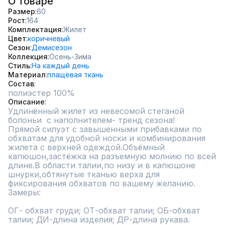
О товаре
Размер
60
Рост
164
Комплектация
Жилет
Цвет
коричневый
Сезон
Демисезон
Коллекция
Осень-Зима
Стиль
На каждый день
Материал
плащёвая ткань
Состав
полиэстер 100%
Описание
Удлинённый жилет из невесомой стеганой 
болоньи  с наполнителем- тренд сезона!

Прямой силуэт с завышенными прибавками по 
обхватам для удобной носки и комбинирования 
жилета с верхней одеждой.Объёмный 
капюшон,застёжка на разъемную молнию по всей 
длине.В области талии,по низу и в капюшоне 
шнурки,обтянутые тканью верха для 
фиксирования обхватов по вашему желанию.

Замеры:

ОГ- обхват груди; ОТ-обхват талии; ОБ-обхват 
талии; ДИ-длина изделия; ДР-длина рукава.
