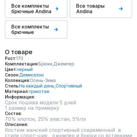
Все комплекты
Все товары
брючные Andina
Andina
Все комплекты
брючные
О товаре
Рост
170
Комплектация
Брюки,
Джемпер
Цвет
черный
Сезон
Демисезон
Коллекция
Осень-Зима
Стиль
На каждый день,
Спортивный
Материал
трикотаж
Информация
Срок пошива модели 5 дней
1 размер на примерку
Состав
70% хлопок, 25% эластан, 5%пэ
Описание
Костюм женский спортивный современный  в 
стиле спорт-шик,  джемпер и брюки со вставками  