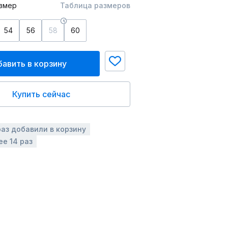
змер
Таблица размеров
54
56
58
60
авить в корзину
Купить сейчас
раз добавили в корзину
ее 14 раз