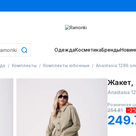
Одежда
Косметика
Бренды
Новин
да
Комплекты
Комплекты юбочные
Anastasia 1286 о
Жакет,
Anastasia 1
Розничная ц
254.81
-2
249.