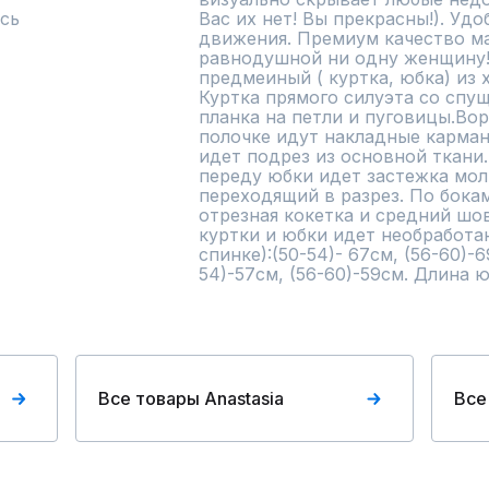
сь
Вас их нет! Вы прекрасны!). Удо
движения. Премиум качество ма
равнодушной ни одну женщину!
предмеиный ( куртка, юбка) из 
Куртка прямого силуэта со спущ
планка на петли и пуговицы.Вор
полочке идут накладные карманы
идет подрез из основной ткани.
переду юбки идет застежка молн
переходящий в разрез. По бокам
отрезная кокетка и средний шов.
куртки и юбки идет необработан
спинке):(50-54)- 67см, (56-60)-6
54)-57см, (56-60)-59см. Длина ю
Все товары Anastasia
Все