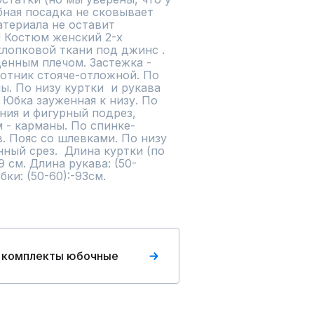
бная посадка не сковывает 
териала не оставит 
 Костюм женский 2-х 
хлопковой ткани под джинс . 
енным плечом. Застежка - 
отник стояче-отложной. По 
. По низу куртки  и рукава 
 Юбка зауженная к низу. По 
ия и фигурный подрез, 
 - карманы. По спинке- 
 Пояс со шлевками. По низу  
ный срез.  Длина куртки (по 
9 см. Длина рукава: (50-
бки: (50-60):-93см.
 комплекты юбочные