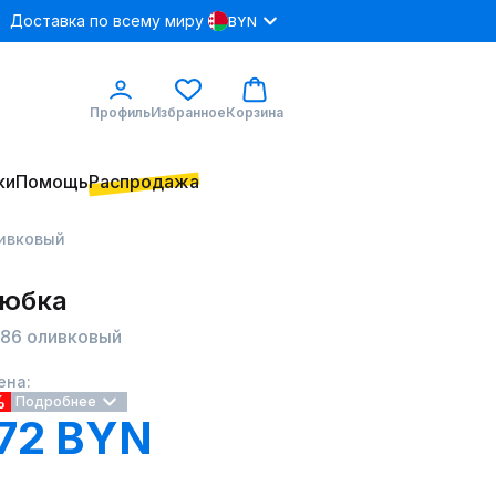
Доставка по всему миру
BYN
Профиль
Избранное
Корзина
ки
Помощь
Распродажа
ливковый
 юбка
286 оливковый
ена:
%
Подробнее
72 BYN