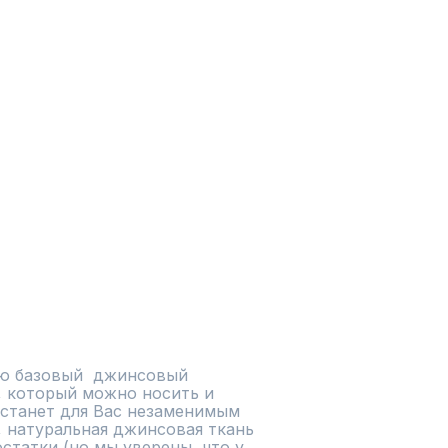
 базовый  джинсовый 
 который можно носить и 
 станет для Вас незаменимым 
 натуральная джинсовая ткань 
татки (но мы уверены, что у 